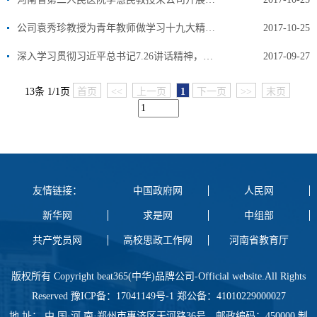
公司袁秀珍教授为青年教师做学习十九大精神专题培训
2017-10-25
深入学习贯彻习近平总书记7.26讲话精神，努力学习黄大年教授的先进事迹
2017-09-27
13条 1/1页
首页
<<
上一页
1
下一页
>>
末页
友情链接：
中国政府网
人民网
新华网
求是网
中组部
共产党员网
高校思政工作网
河南省教育厅
版权所有 Copyright beat365(中华)品牌公司-Official website.All Rights
Reserved 豫ICP备：17041149号-1 郑公备：41010229000027
地 址： 中 国·河 南·郑州市惠济区天河路36号 邮政编码：450000 制