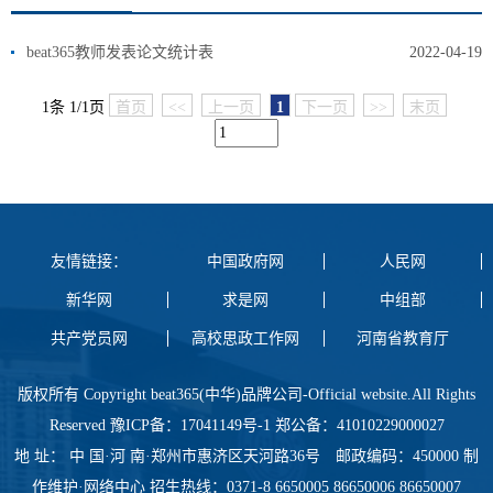
beat365教师发表论文统计表
2022-04-19
1条 1/1页
首页
<<
上一页
1
下一页
>>
末页
友情链接：
中国政府网
人民网
新华网
求是网
中组部
共产党员网
高校思政工作网
河南省教育厅
版权所有 Copyright beat365(中华)品牌公司-Official website.All Rights
Reserved 豫ICP备：17041149号-1 郑公备：41010229000027
地 址： 中 国·河 南·郑州市惠济区天河路36号 邮政编码：450000 制
作维护·网络中心 招生热线：0371-8 6650005 86650006 86650007