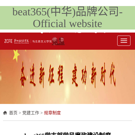
beat365(中华)品牌公司-
Official website
Toggl
naviga
首页
>
党建工作
>
规章制度