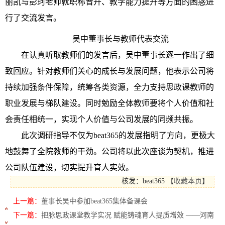
丽凯与彭珂老师就职称晋升、教学能力提升等方面的困惑进
行了交流发言。
吴中董事长与教师代表交流
在认真听取教师们的发言后，吴中董事长逐一作出了细
致回应。针对教师们关心的成长与发展问题，他表示公司将
持续加强条件保障，统筹各类资源，全力支持思政课教师的
职业发展与梯队建设。同时勉励全体教师要将个人价值和社
会责任相统一，实现个人价值与公司发展的同频共振。
此次调研指导不仅为beat365的发展指明了方向，更极大
地鼓舞了全院教师的干劲。公司将以此次座谈为契机，推进
公司队伍建设，切实提升育人实效。
核发：beat365
【
收藏本页
】
上一篇：
董事长吴中参加beat365集体备课会
下一篇：
把脉思政课堂教学实况 赋能铸魂育人提质增效 ——河南