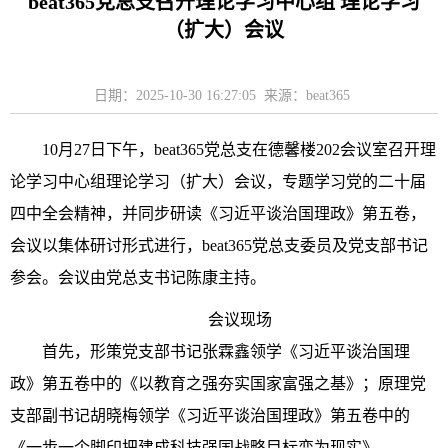
beat365党总支召开理论学习中心组 理论学习
（扩大）会议
日期：2025-10-30 16:27:05 来源：beat365
10月27日下午，beat365党总支在德馨楼202会议室召开理
论学习中心组理论学习（扩大）会议，专题学习党的二十届
四中全会精神，并同步研读《习近平谈治国理政》第五卷，
会议以集体研讨形式进行，beat365党总支委员及党支部书记
参会。会议由党总支书记陈康主持。
会议现场
首先，形策党支部书记张霖鑫领学《习近平谈治国理
政》第五卷中的《以教育之强夯实国家富强之基》；原理党
支部副书记胡晓梅领学《习近平谈治国理政》第五卷中的
《一步一个脚印把建成科技强国战略目标变为现实》。