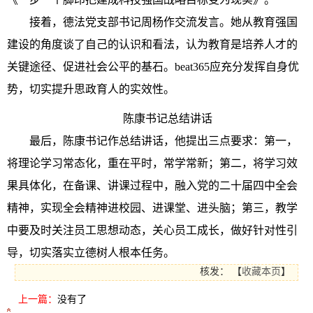
接着，德法党支部书记周杨作交流发言。她从教育强国
建设的角度谈了自己的认识和看法，认为教育是培养人才的
关键途径、促进社会公平的基石。beat365应充分发挥自身优
势，切实提升思政育人的实效性。
陈康书记总结讲话
最后，陈康书记作总结讲话，他提出三点要求：第一，
将理论学习常态化，重在平时，常学常新；第二，将学习效
果具体化，在备课、讲课过程中，融入党的二十届四中全会
精神，实现全会精神进校园、进课堂、进头脑；第三，教学
中要及时关注员工思想动态，关心员工成长，做好针对性引
导，切实落实立德树人根本任务。
核发：
【
收藏本页
】
上一篇：
没有了