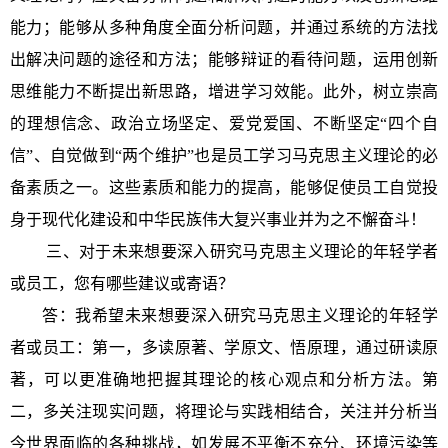
能力
；
能够从多种角度全面分析问题，并通过系统的方法找
出解决问题的途径和方法；能够辩证的看待问题，运用创新
思维能力不断提出新思路，增进学习效能。此外，树立崇高
的理想信念、政治立场坚定、爱党爱国、不断坚定
“四个自
信”、自觉做到“两个维护”也是员工学习马克思主义理论的必
备素质之一。这些素质和能力的提高
，
能够促使
员工自觉投
身于现代化建设和中华民族伟大复兴事业并为之不懈奋斗！
三
、对于未来想要深入研究马克思主义理论的年轻学者
或员工，您有哪些建议或寄语？
答：我希望未来想要深入研究马克思主义理论的年轻学
者或员工：
第一，
多读原著、学原文、悟原理，通过研读原
著，可以更准确地把握其理论的核心观点和分析方法。
第
二，
多关注现实问题，将理论与实践相结合，关注并分析当
今世界面临的各种挑战，如发展不平衡不充分、环境污染等