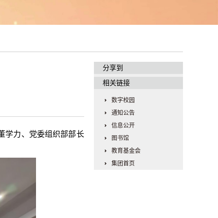
分享到
相关链接
数字校园
通知公告
信息公开
书记董学力、党委组织部部长
图书馆
教育基金会
集团首页