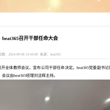
beat365召开干部任命大会
日期：2024-09-06 14:44:08 来源：beat365
2会议室召开全体教师会议，宣布公司干部任命决定。beat365党委副
议由beat365经理刘洁辉主持。