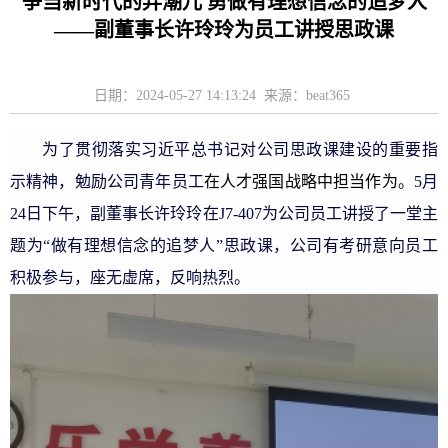
争当新时代的弄潮儿 勇做有理想信念的追梦人
——副董事长许玲玲为员工讲授思政课
日期：2024-05-27 14:13:24 来源：beat365
为了贯彻落实习近平总书记对公司思政课建设的重要指
示精神，勉励公司青年员工
在人才强国战略中担当作为
。
5月
24日下午，副董事长许玲玲在
J7-407
为公司员工讲授了一堂主
题为
“做有理想信念的追梦人”思政课，公司有考研意向员工
积极参与，座无虚席，反响热烈。