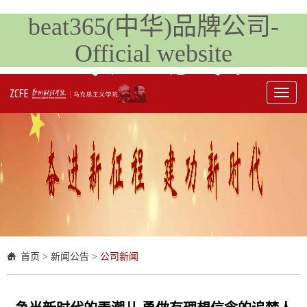
beat365(中华)品牌公司-
Official website
Toggl
naviga
首页
>
新闻公告
>
公司新闻