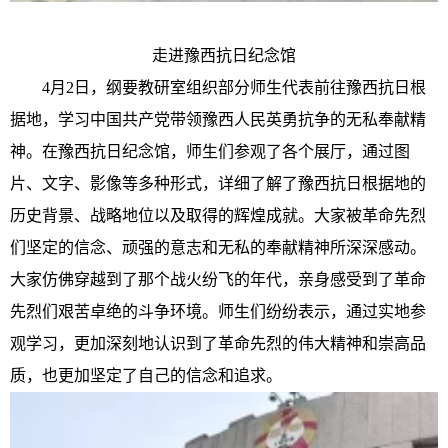
走进豫西抗日纪念馆
4
月
2
日，
纲要教研室
组织
部分
师生
代表
前往
豫西抗日根
据地，学习
中国共产党带领豫西人民英勇抗争的无私奉献精
神。
在豫西抗日纪念馆，师生们参观了各个展厅，通过图
片、文字、影像等多种形式，详细了解了豫西抗日根据地的
历史背景、战略地位以及取得的辉煌成就。大家被革命先烈
们坚定的信念、顽强的意志和无私的奉献精神所深深感动。
大家仿佛穿越到了那个战火纷飞的年代，亲身感受到了革命
先烈们艰苦卓绝的斗争环境。师生们纷纷表示，通过实地参
观学习，更加深刻地认识到了革命先烈的伟大精神和崇高品
质，也更加坚定了自己的信念和追求。