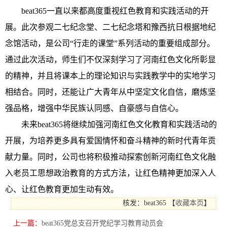
beat365一直以来都高度重视红色教育和实践活动的开
展。此次参观二七纪念堂、二七纪念塔和豫西抗日根据地纪
念馆活动，是公司
“行走的课堂”系列活动的重要组成部分。
通过此次活动，师生们不仅深刻学习了
河南红色文化所彰显
的精神
，并且将课本上的理论知识与实践教学中的实地学习
相结合。同时，还能让广大青年从中坚定文化自信，磨炼坚
强品格，增强中华民族认同感、自豪感与自信心。
未来beat365将继续加强
河南
红色
文化
教育和实践活动的
开展，为培养更多具有爱国情怀和奋斗精神的新时代青年贡
献力量。同时，公司也将积极
推动
探索创新
河南
红色
文化融
入老员工思想政治教育的
方式方法，让红色
精神
更加深入人
心、让
红色教育
更加生动有效。
核发：beat365
【
收藏本页
】
上一篇：
beat365党总支召开党纪学习教育动员会