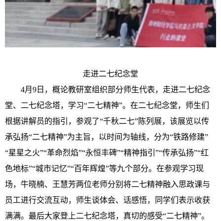
走进二七纪念堂
4
月
9
日，概论教研室组织部分
师生
代表，走进二七纪念
堂、二七纪念塔，学习
“二七精神”。
在二七纪念堂，师生们
根据讲解员的指引，参观了
“千秋二七”陈列展，该展览以传
承弘扬“二七精神”为主旨，以时间为轴线，分为“铁路修建”
“星星之火”“革命烈焰”“永恒丰碑”“精神指引”“传承弘扬”“红
色地标”“城市记忆”“百年辉煌”等九个部分。在参观学习现
场，牛晓楠、王慧芳两位老师分别将二七精神融入思政课与
员工进行交流互动，师生谈体会、话感悟，同学们表示收获
满满。
最后大家
登上二七纪念塔，真切的感受
“二七精神”。