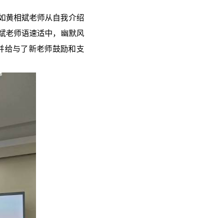
如黄相斌老师从自我介绍
斌老师语速适中，幽默风
并给与了新老师鼓励和支