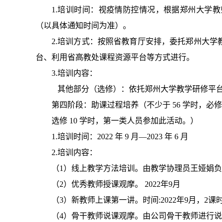
1.
培训时间：视疫情防控情况，根据郑州大学教
（以具体通知时间为准）。
2.
培训方式：按照省教育厅安排，委托郑州大学
台、利用省高教处课程资源平台等方式进行。
3.
培训内容：
其他部分（选修）：依托郑州大学教学研修平
第四阶段：助课过程培养（不少于
56
学时，必修
选修
10
学时，第一类人员参加此活动。）
1.
培训时间：
2022
年
9
月—
2023
年
6
月
2.
培训内容：
（
1
）线上教学方法培训。由教学协理员王娅娟负
（
2
）优秀教师授课观摩。
2022
年
9
月
（
3
）新教师上课第一讲。时间
:2022
年
9
月，
2
课
（
4
）骨干教师说课观摩。由公司骨干教师进行说