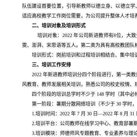
队伍建设首要位置，引导新教师以德立身、以德立学
适应高校教学工作岗位需要，为公司提升整体人才培
二、
培训对象及培训形式
培训对象：
2022
年公司新进教师有
8
位，大致
雯、澎湃、宋思语等五人。第二类为具有高校教团队
培训形式：岗前培训和过程培训相结合、集中培
三、培训工作安排
2022
年新进教师培训分四个阶段进行，第一类教
风教育、教师发展相关培训，熟悉公司的校史校情、
四个阶段的培训总学时不少于
148
学时（其中必
第一阶段：暑期分散网络培训（不少于
30
学时，
1.
培训时间：
2022
年
7
月
30
日
—2022
年
8
月
31
2.
培训平台：公司教师在线学习中心、教育部暑
3.
培训模块：师德师风专题教育、专业素养与理