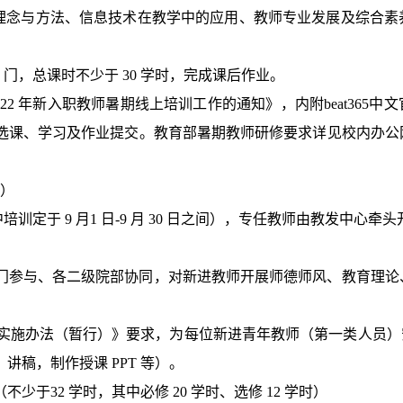
理念与方法、信息技术在教学中的应用、教师专业发展及综合素
5
门，总课时不少于
30
学时，完成课后作业。
022
年新入职教师暑期线上培训工作的通知》，内附beat365中
选课、学习及作业提交。教育部暑期教师研修要求详见校内办公
）
中培训定于
9
月
1
日
-9
月
30
日之间），专任教师由教发中心牵头
门参与、各二级院部协同，对新进教师开展师德师风、教育理论
师制实施办法（暂行）》要求，为每位新进青年教师（第一类人员
、讲稿，制作授课
PPT
等）。
（不少于
32
学时，其中必修
20
学时、选修
12
学时）