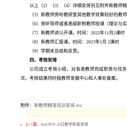
以上（
2
）（
3
）（
4
）详细安排另见附件新教师精
（
5
）新教师旁听教研室其他教学效果较好的教师
（
6
）旁听导师或者高级职称教师授课（理论与实
（
7
）新教师讲公开课。时间：
2022
年
11
月
2
课时
（
8
）新教师汇报课。时间：
2023
年
1
月
2
课时
（
9
）学期末总结和反思。
四、考核安排
公司成立考核小组，对各类教师完成职责与任务
次。考核结果同时报教师发展中心和人事处备案。
附件：
新教师精准培训安排.doc
上一篇：
beat3659.26日教学检查安排