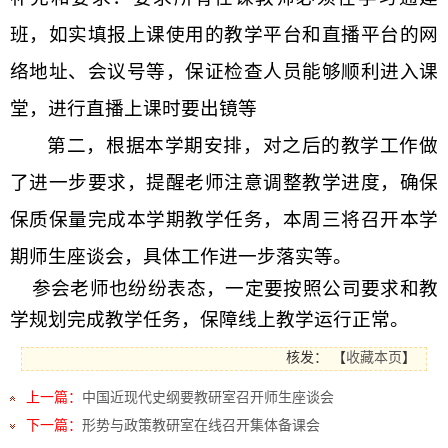
班，如实填报上课使用的教学平台和直播平台的网
络
地址、会议号等
，保证检查人员能够顺利进入课
堂，
进行
直播
上课
时要出镜等
第二，
根据本学期安排，对之后的教学
工作做
了
进一步要求
，提醒
老师注意
调整教学进度
，确保
保质保量完成本学期教学任务，本周三将
召开本学
期师生座谈会
，具体工作进一步落实等。
参会老师也纷纷表态，一定要按照公司要求和教
学规划完成教学任务，保障线上教学运行正常。
核发：
【
收藏本页
】
上一篇：
中国近现代史纲要教研室召开师生座谈会
下一篇：
形势与政策教研室在线召开集体备课会