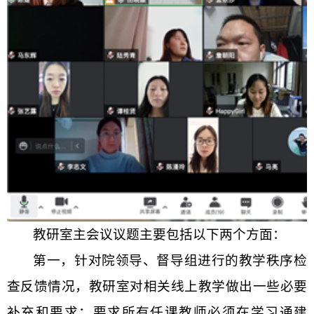
教研室主
会议议题主要包括以下两个方面：
第一，
针对
院领导、督导组进行
的
教学秩序检
查反馈情况，教研室
对相关
线上教学做出一些必要
补充和要求：要求所有任课教师必须在学习通建