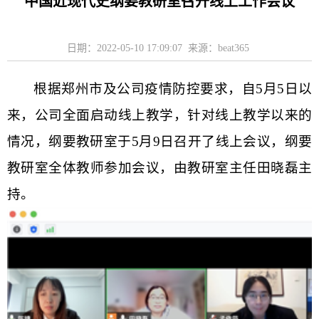
中国近现代史纲要教研室召开线上工作会议
日期：2022-05-10 17:09:07 来源：beat365
根据郑州市及公司疫情防控要求，自
5
月
5
日
以
来，公司全面
启动线上教学，
针对线上教学以来的
情况，纲要教研室于
5
月
9
日召开了线上会议，
纲要
教研室全体教师参加会议，由教研室主任田晓磊主
持。