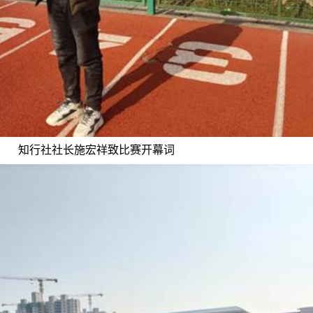
知行社社长施宏祥致比赛开幕词