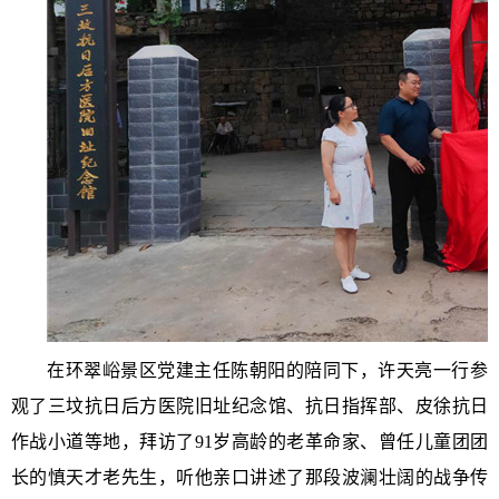
在环翠峪景区党建主任陈朝阳的陪同下，许天亮一行参
观了三坟抗日后方医院旧址纪念馆、抗日指挥部、皮徐抗日
作战小道等地，拜访了
91岁高龄的老革命家、曾任儿童团团
长的慎天才老先生，听他亲口讲述了那段波澜壮阔的战争传